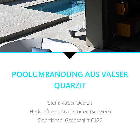
POOLUMRANDUNG AUS VALSER
QUARZIT
Stein: Valser Quarzit
Herkunftsort: Graubünden (Schweiz)
Oberfläche: Grobschliff C120