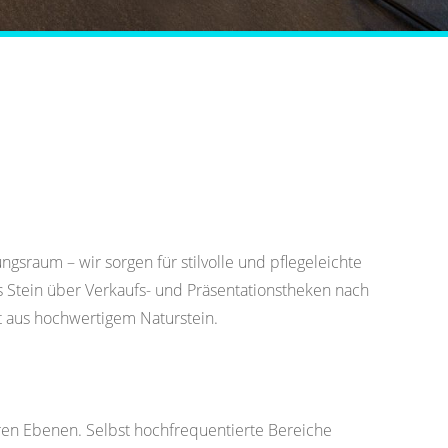
gsraum – wir sorgen für stilvolle und pflegeleichte
 Stein über Verkaufs- und Präsentationstheken nach
t aus hochwertigem Naturstein.
ren Ebenen. Selbst hochfrequentierte Bereiche