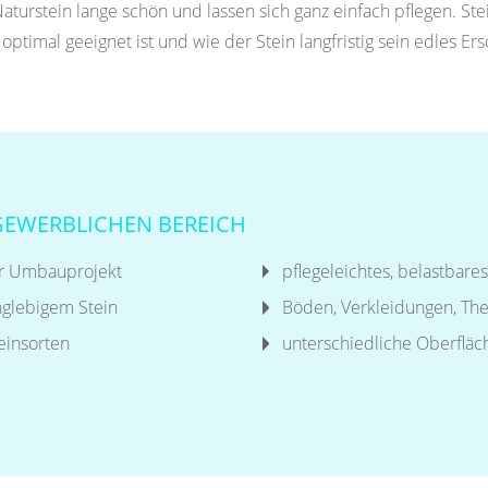
turstein lange schön und lassen sich ganz einfach pflegen. St
optimal geeignet ist und wie der Stein langfristig sein edles Er
GEWERBLICHEN BEREICH
er Umbauprojekt
pflegeleichtes, belastbare
nglebigem Stein
Böden, Verkleidungen, The
einsorten
unterschiedliche Oberflä