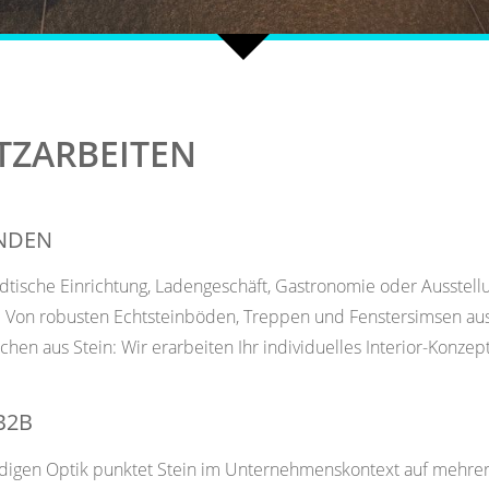
TZARBEITEN
UNDEN
dtische Einrichtung, Ladengeschäft, Gastronomie oder Ausstellun
 Von robusten Echtsteinböden, Treppen und Fenstersimsen aus
en aus Stein: Wir erarbeiten Ihr individuelles Interior-Konzep
B2B
ndigen Optik punktet Stein im Unternehmenskontext auf mehre