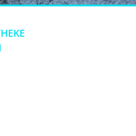
THEKE
N